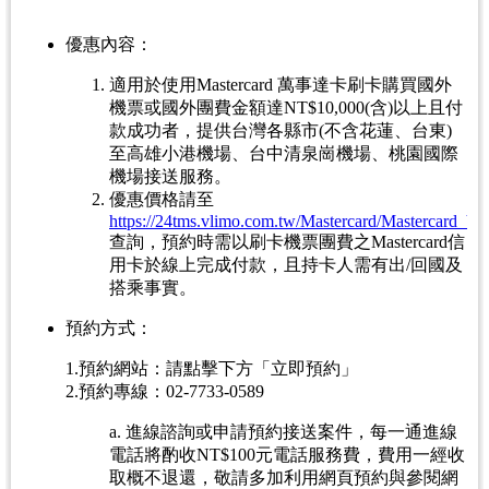
優惠內容：
適用於使用Mastercard 萬事達卡刷卡購買國外
機票或國外團費金額達NT$10,000(含)以上且付
款成功者，提供台灣各縣市(不含花蓮、台東)
至高雄小港機場、台中清泉崗機場、桃園國際
機場接送服務。
優惠價格請至
https://24tms.vlimo.com.tw/Mastercard/Mastercard_VI
查詢，預約時需以刷卡機票團費之Mastercard信
用卡於線上完成付款，且持卡人需有出/回國及
搭乘事實。
預約方式：
1.預約網站：請點擊下方「立即預約」
2.預約專線：02-7733-0589
a. 進線諮詢或申請預約接送案件，每一通進線
電話將酌收NT$100元電話服務費，費用一經收
取概不退還，敬請多加利用網頁預約與參閱網