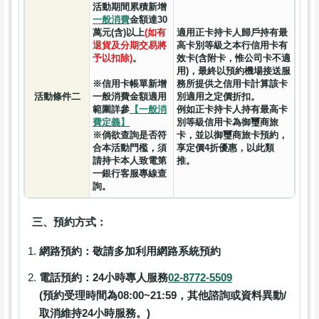
活動期間累積新增
一般消費
金額達30
萬元(含)以上
(如有
適用正卡持卡人歸戶持有最
退貨及分期交易將
高卡別等級之本行信用卡有
予以扣除)
。
效卡(含附卡，惟公司卡不適
用)，最終以預約機場接送服
※信用卡帳單新增
務所提供之信用卡計算該卡
活動條件二
一般消費金額適用
別適用之定價折扣。
範圍詳參
【一般消
例如正卡持卡人持有最高卡
費定義】
別等級信用卡為御璽商旅
※倘欲查詢是否符
卡，並以御璽商旅卡預約，
合本活動門檻，須
享定價4折優惠，以此類
請持卡本人致電第
推。
一銀行客服專線查
詢。
三、預約方式：
網路預約：敬請多加利用網路系統預約
電話預約：24小時專人服務
02-8772-5509
(預約受理時間為08:00~21:59，其他諮詢或資料異動/
取消維持24小時服務。)