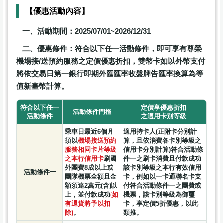
【優惠活動內容】
一、活動期間：2025/07/01~2026/12/31
二、優惠條件：符合以下任一活動條件，即可享有尊榮
機場接/送預約服務之定價優惠折扣，雙幣卡如以外幣支付
將依交易日第一銀行即期外匯匯率收盤牌告匯率換算為等
值新臺幣計算。
符合以下任一
定價享優惠折扣
活動條件門檻
活動條件
之適用卡別等級
乘車日最近6個月
適用持卡人(正附卡分別計
須以
機場接送預約
算，且依消費各卡別等級之
服務相同卡片等級
信用卡分別計算)符合活動條
之本行信用卡
刷國
件一之刷卡消費且付款成功
外團費8成以上或
該卡別等級之本行有效信用
活動條件一
團隊機票全額且金
卡，例如以一卡通聯名卡支
額須達2萬元(含)以
付符合活動條件一之團費或
上，並付款成功
(如
機票，該卡別等級為御璽
有退貨將予以扣
卡，享定價5折優惠，以此
除)
。
類推。