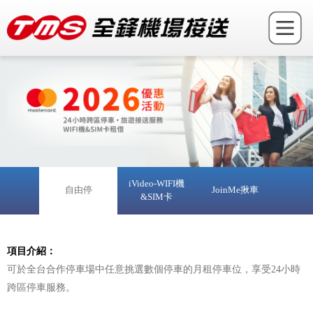
iVideo-WIFI機
自由停
JoinMe揪車
&SIM卡
項目介紹：
可於全台合作停車場中任意挑選數個停車的月租停車位，享受24小時
跨區停車服務。