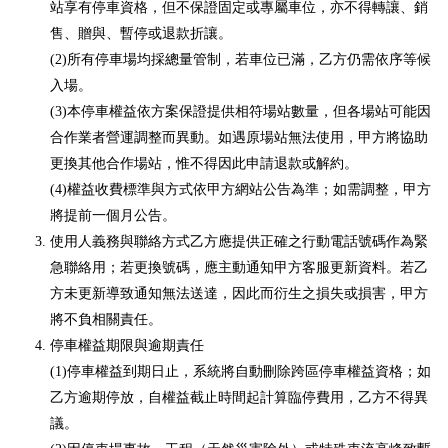
站享有停車資格，但不保證固定或專屬車位，亦不得轉讓、銷
售、贈與、暫停或退款折讓。
(2)所有停車場均採總量管制，若車位已滿，乙方仍需依序等候
入場。
(3)本停車權益依方案保證提供相符場站數量，但各場站可能因
合作業者營運調整而異動。如遇原場站無法使用，甲方將協助
更換其他合作場站，惟不得因此申請退款或解約。
(4)權益收費標準與方式依甲方網站公告為準；如需調整，甲方
將提前一個月公告。
使用人義務與聯絡方式乙方應提供正確之行動電話號碼作為緊
急聯絡用；若更換號碼，應主動通知甲方客服更新資料。若乙
方未更新導致通知無法送達，因此而衍生之損失或損害，甲方
將不負相關責任。
停車權益期限與逾期責任
(1)停車權益到期日止，系統將自動刪除跨區停車權益資格；如
乙方逾期停放，自權益截止時間起計算臨停費用，乙方不得異
議。