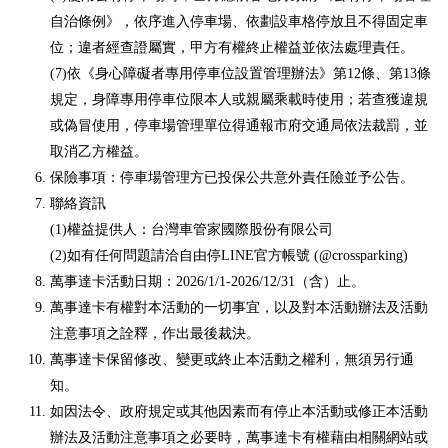
自治條例》，依序進入停車場、依劃設車格停放且不得固定車
位；違者經查證屬實，甲方有權終止權益並依法處理責任。
(7)依《身心障礙者專用停車位設置管理辦法》第12條、第13條
規定，身障專用停車位限本人或親屬乘載時使用；若查獲違規
或偽冒使用，停車場管理單位得通報市府交通局依法裁罰，並
取消乙方權益。
保險事項：停車場管理方已投保公共意外責任險並予公告。
聯絡資訊
(1)權益提供人：台灣車管家國際股份有限公司
(2)如有任何問題請洽自由停LINE官方帳號 (@crossparking)
萬事達卡活動日期：2026/1/1-2026/12/31（含）止。
萬事達卡有權對本活動的一切事宜，以及對本活動辦法及活動
注意事項之詮釋，作出最後裁決。
萬事達卡保留修改、變更或終止本活動之權利，無須另行通
知。
如因法令、政府規定或其他因素而有停止本活動或修正本活動
辦法及活動注意事項之必要時，萬事達卡有權藉由相關網站或