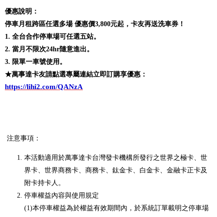
優惠說明：
停車月租跨區任選多場 優惠價3,800元起，卡友再送洗車券！
1. 全台合作停車場可任選五站。
2. 當月不限次24hr隨意進出。
3. 限單一車號使用。
★萬事達卡友請點選專屬連結立即訂購享優惠：
https://lihi2.com/QANzA
注意事項：
本活動適用於萬事達卡台灣發卡機構所發行之世界之極卡、世
界卡、世界商務卡、商務卡、鈦金卡、白金卡、金融卡正卡及
附卡持卡人。
停車權益內容與使用規定
(1)本停車權益為於權益有效期間內，於系統訂單載明之停車場