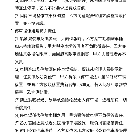
(2)因停車場事故、工程（天然災害除外）或特殊車流高峰致暫
時無法停車，乙方不得要求退費或賠償。
(3)因停車場整修或車格調整，乙方同意配合管理方調整停放位
置，並不得異議。
停車場使用規範與責任
(1)氣象局發布颱風警報、大雨特報時，乙方應主動移離車輛；
如未移離致損失，甲方與停車場管理者不負賠償責任。乙方並
應注意各場站限高，如因超高致車體損害，甲方與管理者亦不
負責。
(2)車輛進出及停放應依停車場標誌、標線或管理人員指示辦
理；任意停放妨礙他車，甲方得依《停車場法》第32條將車輛
移置，並向乙方收取移置費新台幣2,500元。若因此發生事故或
損害，乙方應賠償。
(3)禁止裝載易燃、易爆或危險物品進入停車場，違者須負一切
賠償責任。
(4)停車場僅供停放車輛之用，甲方對停放車輛不負保管責任。
(5)乙方若因故意或過失破壞停車場設施，應負損害賠償責任。
(6)使用公有停車場時，乙方應依各地方政府《公有停車場管理