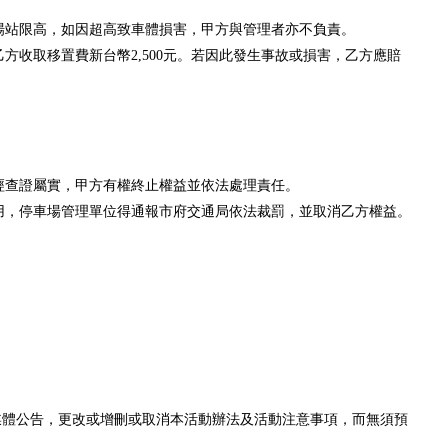
場站限高，如因超高致車體損害，甲方與管理者亦不負責。
方收取移置費新台幣2,500元。若因此發生事故或損害，乙方應賠
經查證屬實，甲方有權終止權益並依法處理責任。
使用，停車場管理單位得通報市府交通局依法裁罰，並取消乙方權益。
媒體公告，更改或增刪或取消本活動辦法及活動注意事項，而無須預