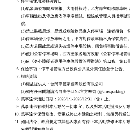
停車場使用規範與責任
(1)氣象局發布颱風警報、大雨特報時，乙方應主動移離車
(2)車輛進出及停放應依停車場標誌、標線或管理人員指示辦
償。
(3)禁止裝載易燃、易爆或危險物品進入停車場，違者須負一
(4)停車場僅供停放車輛之用，甲方對停放車輛不負保管責任
(5)乙方若因故意或過失破壞停車場設施，應負損害賠償責任
(6)使用公有停車場時，乙方應依各地方政府《公有停車場
(7)依《身心障礙者專用停車位設置管理辦法》第12條、第
保險事項：停車場管理方已投保公共意外責任險並予公告。
聯絡資訊
(1)權益提供人：台灣車管家國際股份有限公司
(2)如有任何問題請洽自由停LINE官方帳號 (@crossparking)
萬事達卡活動日期：2026/1/1-2026/12/31（含）止。
萬事達卡有權對本活動的一切事宜，以及對本活動辦法及活
萬事達卡保留修改、變更或終止本活動之權利，無須另行通
如因法令、政府規定或其他因素而有停止本活動或修正本活
先個別通知參加者。