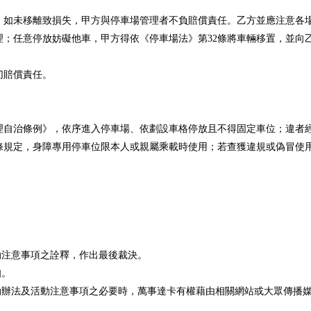
輛；如未移離致損失，甲方與停車場管理者不負賠償責任。乙方並應注意各
理；任意停放妨礙他車，甲方得依《停車場法》第32條將車輛移置，並向乙
切賠償責任。
。
。
管理自治條例》，依序進入停車場、依劃設車格停放且不得固定車位；違者
13條規定，身障專用停車位限本人或親屬乘載時使用；若查獲違規或偽冒
動注意事項之詮釋，作出最後裁決。
知。
動辦法及活動注意事項之必要時，萬事達卡有權藉由相關網站或大眾傳播