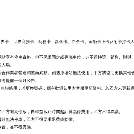
世界卡、世界商務卡、商務卡、鈦金卡、白金卡、金融卡正卡及附卡持卡
車場站享有停車資格，但不保證固定或專屬車位，亦不得轉讓、銷售、贈與
候入場。
能因合作業者營運調整而異動。如遇原場站無法使用，甲方將協助更換其他
方將提前一個月公告。
緊急聯絡用；若更換號碼，應主動通知甲方客服更新資料。若乙方未更新
；如乙方逾期停放，自權益截止時間起計算臨停費用，乙方不得異議。
致暫時無法停車，乙方不得要求退費或賠償。
位置，並不得異議。