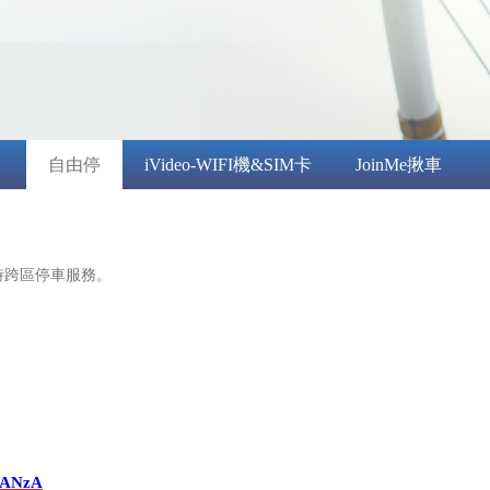
自由停
iVideo-WIFI機&SIM卡
JoinMe揪車
時跨區停車服務。
/QANzA