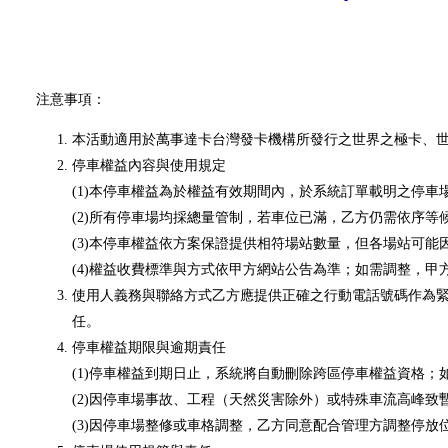
注意事項：
本活動適用於萬事達卡台灣發卡機構所發行之世界之極卡、
停車權益內容與使用規定
(1)本停車權益為於權益有效期間內，於系統訂單載明之停
(2)所有停車場均採總量管制，若車位已滿，乙方仍需依序等
(3)本停車權益依方案保證提供相符場站數量，但各場站可
(4)權益收費標準與方式依甲方網站公告為準；如需調整，甲
使用人義務與聯絡方式乙方應提供正確之行動電話號碼作為
任。
停車權益期限與逾期責任
(1)停車權益到期日止，系統將自動刪除跨區停車權益資格
(2)因停車場事故、工程（天然災害除外）或特殊車流高峰
(3)因停車場整修或車格調整，乙方同意配合管理方調整停放