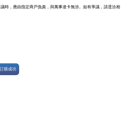
爭議時，應由指定商戶負責，與萬事達卡無涉。如有爭議，請逕洽相
訂購成功