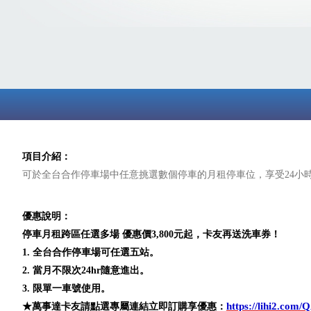
項目介紹：
可於全台合作停車場中任意挑選數個停車的月租停車位，享受24小
優惠說明：
停車月租跨區任選多場 優惠價3,800元起，卡友再送洗車券！
1. 全台合作停車場可任選五站。
2. 當月不限次24hr隨意進出。
3. 限單一車號使用。
https://lihi2.com
★萬事達卡友請點選專屬連結立即訂購享優惠：